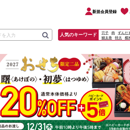
新規会員登録
穴子
肉
ずんだ
人気のキーワード
鰻太巻
特大
横
うな重
ロースト