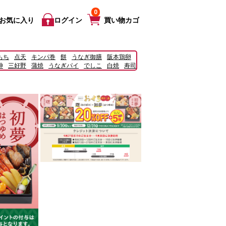
0
お気に入り
ログイン
買い物カゴ
もち
点天
キンパ巻
餅
うなぎ御膳
阪本鶏卵
神
三好野
蒲焼
うなぎパイ
でしこ
白焼
寿司
チキン
宅配