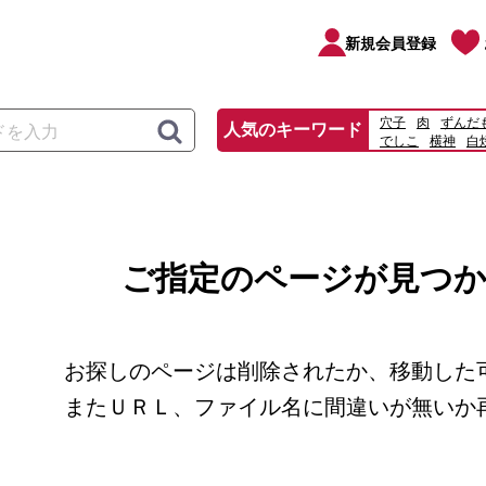
新規会員登録
穴子
肉
ずんだ
人気のキーワード
でしこ
横神
白
特大
うな重
ロ
ご指定のページが見つ
お探しのページは削除されたか、移動した
またＵＲＬ、ファイル名に間違いが無いか