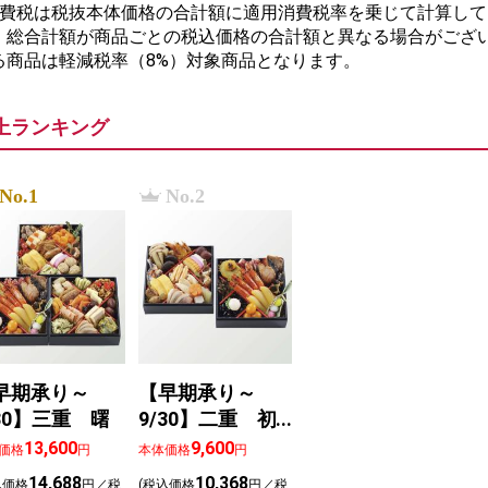
消費税は税抜本体価格の合計額に適用消費税率を乗じて計算して
、総合計額が商品ごとの税込価格の合計額と異なる場合がござい
る商品は軽減税率（8%）対象商品となります。
上ランキング
No.1
No.2
早期承り～
【早期承り～
/30】三重 曙
9/30】二重 初
夢
13,600
9,600
価格
円
本体価格
円
14,688
10,368
込価格
円／税
(税込価格
円／税