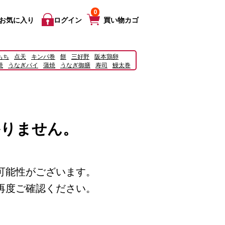
0
お気に入り
ログイン
買い物カゴ
もち
点天
キンパ巻
餅
三好野
阪本鶏卵
焼
うなぎパイ
蒲焼
うなぎ御膳
寿司
鰻太巻
ーストチキン
宅配
かりません。
可能性がございます。
再度ご確認ください。