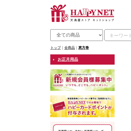
トップ
全商品
恵方巻
お正月用品