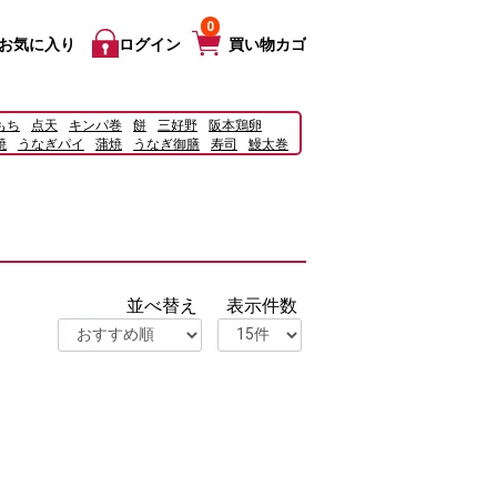
0
お気に入り
ログイン
買い物カゴ
もち
点天
キンパ巻
餅
三好野
阪本鶏卵
焼
うなぎパイ
蒲焼
うなぎ御膳
寿司
鰻太巻
ーストチキン
宅配
並べ替え
表示件数