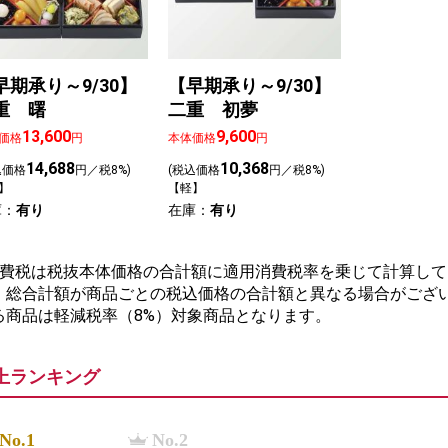
早期承り～9/30】
【早期承り～9/30】
重 曙
二重 初夢
13,600
9,600
価格
円
本体価格
円
14,688
10,368
込価格
円／税8%)
(税込価格
円／税8%)
】
【軽】
庫：
有り
在庫：
有り
消費税は税抜本体価格の合計額に適用消費税率を乗じて計算して
、総合計額が商品ごとの税込価格の合計額と異なる場合がござい
る商品は軽減税率（8%）対象商品となります。
上ランキング
No.1
No.2