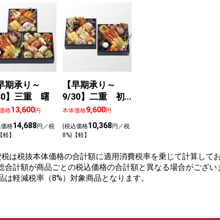
早期承り～
【早期承り～
/30】三重 曙
9/30】二重 初
夢
13,600
9,600
価格
円
本体価格
円
14,688
10,368
込価格
円／税
(税込価格
円／税
)【軽】
8%)【軽】
費税は税抜本体価格の合計額に適用消費税率を乗じて計算してお
総合計額が商品ごとの税込価格の合計額と異なる場合がござい
品は軽減税率（8%）対象商品となります。