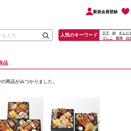
新規会員登録
穴子
肉
ずんだ
人気のキーワード
でしこ
横神
白
特大
うな重
ロ
商品
件
の商品がみつかりました。