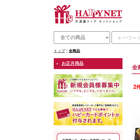
トップ
全商品
お正月用品
全
2