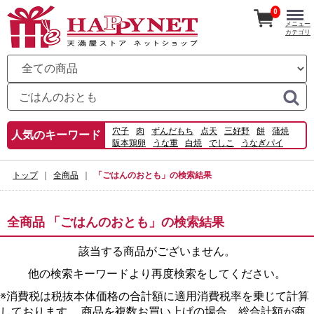
0
メニュー
カテゴリ
穴子
肉
ずんだもち
点天
三好野
餅
蒲焼
人気のキーワード
阪本鶏卵
うな重
白焼
でしこ
うなぎパイ
キンパ巻
うなぎ御膳
寿司
特大
横神
鰻太巻
ローストチキン
宅配
トップ
全商品
「ごはんのおとも」の検索結果
全商品 「ごはんのおとも」の検索結果
該当する商品がございません。
他の検索キーワードより再度検索をしてください。
※消費税は税抜本体価格の合計額に適用消費税率を乗じて計算
しております。 商品を複数お買い上げの場合、総合計額が商