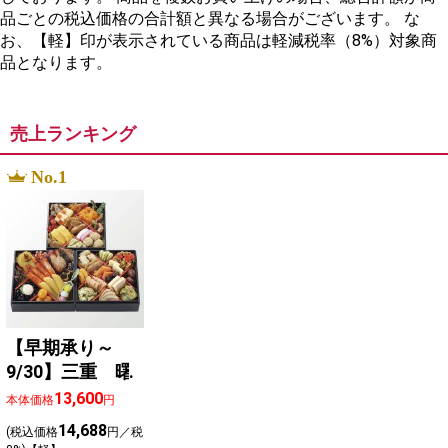
品ごとの税込価格の合計額と異なる場合がございます。 な
お、【軽】印が表示されている商品は軽減税率（8%）対象商
品となります。
売上ランキング
No.1
【早期承り～
9/30】三重 曙
13,600
本体価格
円
14,688
(税込価格
円／税