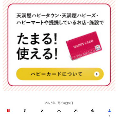
2026年8月の定休日
日
月
火
水
木
金
土
1