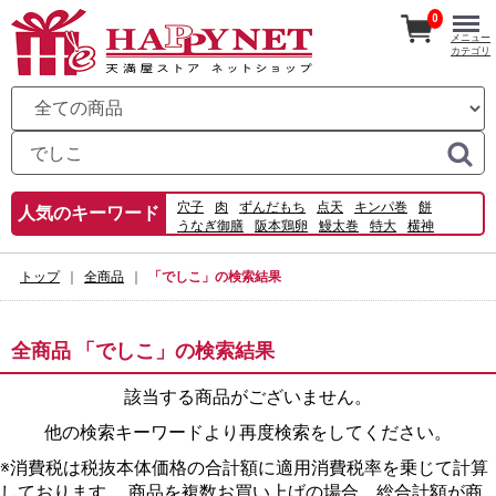
0
メニュー
カテゴリ
穴子
肉
ずんだもち
点天
キンパ巻
餅
人気のキーワード
うなぎ御膳
阪本鶏卵
鰻太巻
特大
横神
三好野
蒲焼
うなぎパイ
でしこ
白焼
寿司
うな重
ローストチキン
宅配
トップ
全商品
「でしこ」の検索結果
全商品 「でしこ」の検索結果
該当する商品がございません。
他の検索キーワードより再度検索をしてください。
※消費税は税抜本体価格の合計額に適用消費税率を乗じて計算
しております。 商品を複数お買い上げの場合、総合計額が商