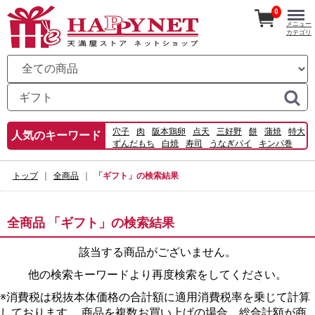
0
メニュー
カテゴリ
穴子
肉
阪本鶏卵
点天
三好野
餅
蒲焼
特大
人気のキーワード
ずんだもち
白焼
寿司
うなぎパイ
キンパ巻
うなぎ御膳
うな重
横神
でしこ
鰻太巻
ローストチキン
宅配
トップ
全商品
「ギフト」の検索結果
全商品 「ギフト」の検索結果
該当する商品がございません。
他の検索キーワードより再度検索をしてください。
※消費税は税抜本体価格の合計額に適用消費税率を乗じて計算
しております。 商品を複数お買い上げの場合、総合計額が商