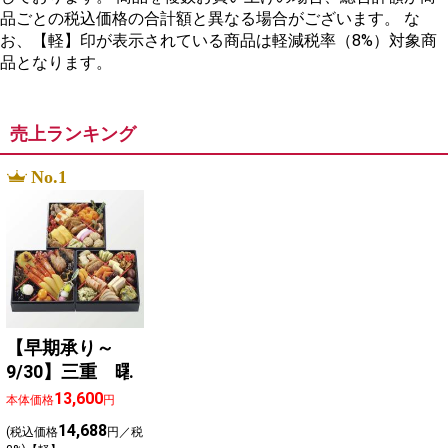
品ごとの税込価格の合計額と異なる場合がございます。 な
お、【軽】印が表示されている商品は軽減税率（8%）対象商
品となります。
売上ランキング
No.1
【早期承り～
9/30】三重 曙
13,600
本体価格
円
14,688
(税込価格
円／税