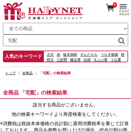
0
メニュー
カテゴリ
点天
肉
阪本鶏卵
ずんだもち
うなぎ御膳
餅
人気のキーワード
特大
三好野
鰻太巻
白焼
キンパ巻
うな重
うなぎパイ
穴子
横神
蒲焼
寿司
でしこ
ローストチキン
宅配
トップ
全商品
「宅配」の検索結果
全商品 「宅配」の検索結果
該当する商品がございません。
他の検索キーワードより再度検索をしてください。
※消費税は税抜本体価格の合計額に適用消費税率を乗じて計算
しております。 商品を複数お買い上げの場合、総合計額が商