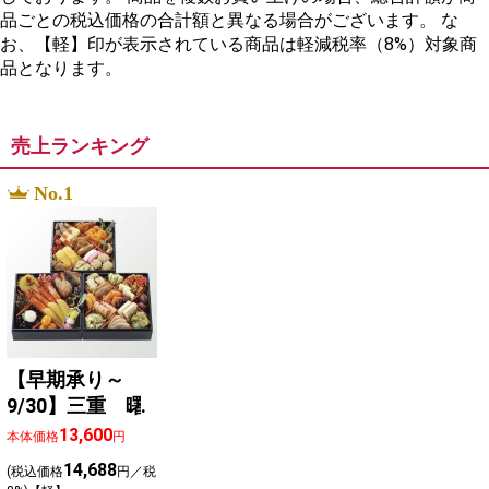
品ごとの税込価格の合計額と異なる場合がございます。 な
お、【軽】印が表示されている商品は軽減税率（8%）対象商
品となります。
売上ランキング
No.1
【早期承り～
9/30】三重 曙
13,600
本体価格
円
14,688
(税込価格
円／税